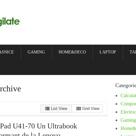
ASNICE
GAMING
HOME&DECO
LAPTOP
TA
Categori
rchive
Calcula
Compon
List View
Grid View
Electro
Gaming
aPad U41-70 Un Ultrabook
Home&
formant de la Lenovo