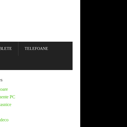
BLETE
TELEFOANE
es
toare
ente PC
casnice
deco