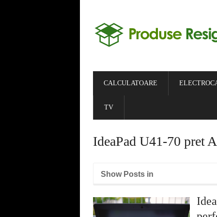
CALCULATOARE
ELECTROC
TV
IdeaPad U41-70 pret A
Show Posts in
Ide
per