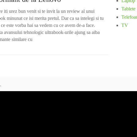
Laptop
Tablete
e iti urez bun venit si te invit la un review al unui
Telefoa
ok minunat ce isi merita pretul. Dar ca sa intelegi si tu
 ce este vorba hai sa vedem cu ce avem de-a face.
TV
ta avansului tehnologic ultrabook-urile ajung sa aiba
mante similare cu
.