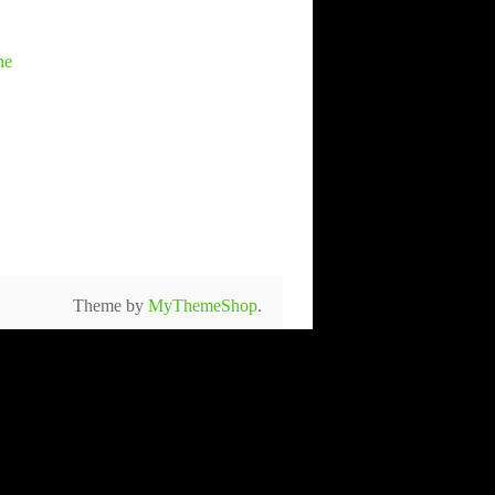
ne
Theme by
MyThemeShop
.